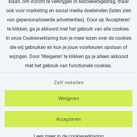
slaan, om inzicht te verkrijgen in bezoekersgedrag, maar
ook voor marketing en social media doeleinden (laten zien
van gepersonaliseerde advertenties). Door op ‘Accepteren’
te klikken, ga je akkoord met het gebruik van alle cookies.
In onze Cookieverklaring kun je meer lezen over de cookies
Ontdek meer verhalen
die wij gebruiken en kun je jouw voorkeuren opslaan of
wijzigen. Door ‘Weigeren’ te klikken ga je alleen akkoord
met het gebruik van functionele cookies.
Zelf instellen
Weigeren
Contact
Privacy
Cookies
Bakertilly.nl
Accepteren
Lees meer in de cookieverklaring