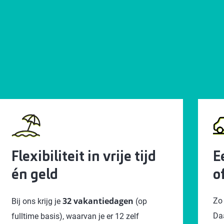
Flexibiliteit in vrije tijd
E
én geld
o
32 vakantiedagen
Zo 
Bij ons krijg je
(op
Da
fulltime basis), waarvan je er 12 zelf