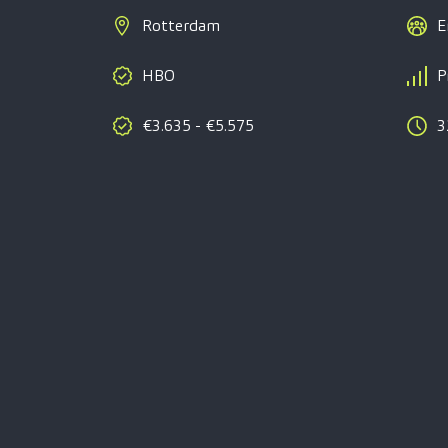
Rotterdam
E
HBO
P
€3.635 - €5.575
3