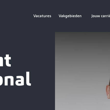
Vacatures
Vakgebieden
Jouw carri
nt
onal