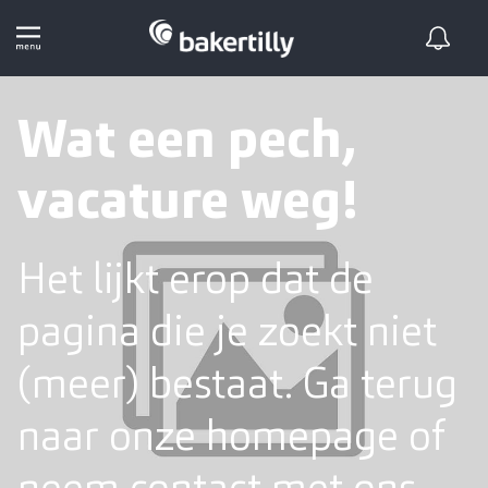
Wat een pech,
vacature weg!
Het lijkt erop dat de
pagina die je zoekt niet
(meer) bestaat. Ga terug
naar onze homepage of