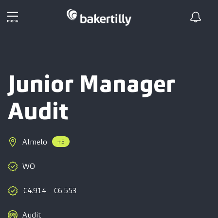
Junior Manager
Audit
Almelo
+5
WO
€4.914 - €6.553
Audit