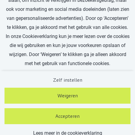
slaan, om inzicht te verkrijgen in bezoekersgedrag, maar
ook voor marketing en social media doeleinden (laten zien
van gepersonaliseerde advertenties). Door op ‘Accepteren’
Ontdek meer vacatures
te klikken, ga je akkoord met het gebruik van alle cookies.
In onze Cookieverklaring kun je meer lezen over de cookies
die wij gebruiken en kun je jouw voorkeuren opslaan of
wijzigen. Door ‘Weigeren’ te klikken ga je alleen akkoord
met het gebruik van functionele cookies.
Zelf instellen
Weigeren
Contact
Privacy
Cookies
Bakertilly.nl
Accepteren
Lees meer in de cookieverklaring