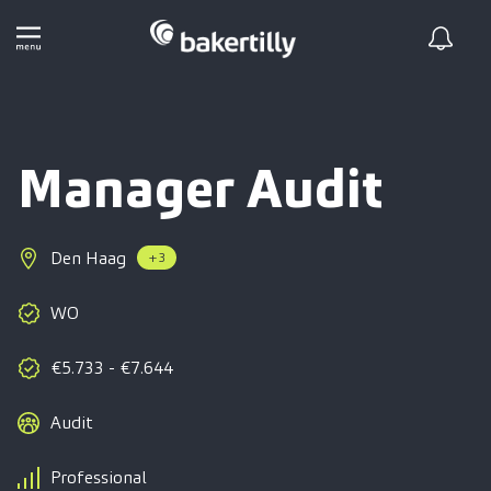
Manager Audit
Den Haag
+3
WO
€5.733 - €7.644
Audit
Professional