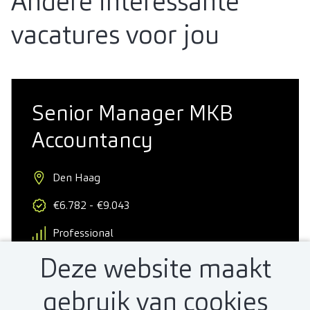
Andere interessante
vacatures voor jou
Senior Manager MKB
Accountancy
Den Haag
€6.782 - €9.043
Professional
Deze website maakt
32 - 40 uur
gebruik van cookies