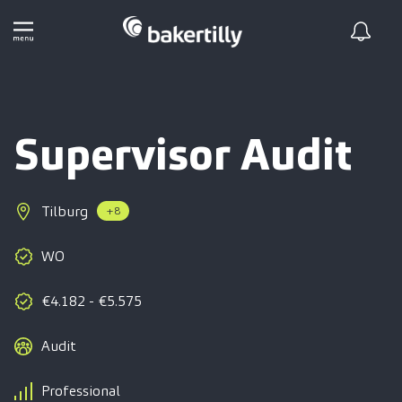
Supervisor Audit
Tilburg
+8
WO
€4.182 - €5.575
Audit
Professional