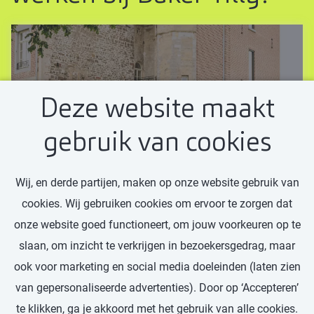
Deze website maakt
NIEUWS
gebruik van cookies
Baker Tilly versterkt zijn
regionale positie met
Wij, en derde partijen, maken op onze website gebruik van
cookies. Wij gebruiken cookies om ervoor te zorgen dat
aansluiting van Baat
onze website goed functioneert, om jouw voorkeuren op te
Baker Tilly
slaan, om inzicht te verkrijgen in bezoekersgedrag, maar
ook voor marketing en social media doeleinden (laten zien
Lees meer
van gepersonaliseerde advertenties). Door op ‘Accepteren’
te klikken, ga je akkoord met het gebruik van alle cookies.