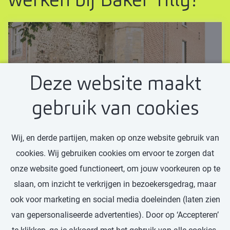
Deze website maakt
NIEUWS
gebruik van cookies
Baker Tilly versterkt zijn
regionale positie met
Wij, en derde partijen, maken op onze website gebruik van
cookies. Wij gebruiken cookies om ervoor te zorgen dat
aansluiting van Baat
onze website goed functioneert, om jouw voorkeuren op te
Baker Tilly
slaan, om inzicht te verkrijgen in bezoekersgedrag, maar
ook voor marketing en social media doeleinden (laten zien
Lees meer
van gepersonaliseerde advertenties). Door op ‘Accepteren’