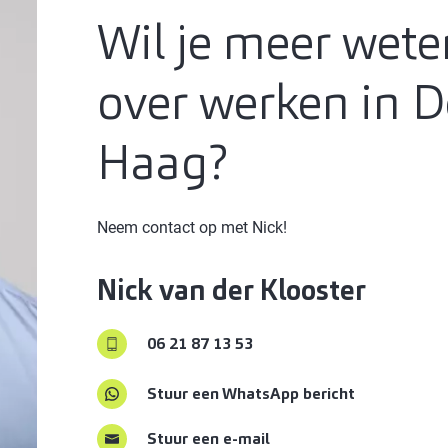
Wil je meer wete
over werken in 
Haag?
Neem contact op met Nick!
Nick
van der Klooster
06 21 87 13 53
Stuur een WhatsApp bericht
Stuur een e-mail