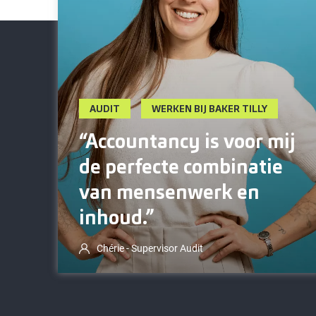
AUDIT
WERKEN BIJ BAKER TILLY
“Accountancy is voor mij
de perfecte combinatie
van mensenwerk en
inhoud.”
Chérie - Supervisor Audit
Geen headhunter. Geen vacature-updates op
iedere vacaturesite. Geen tip van een vriend.