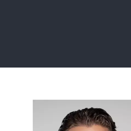
Gewoon een student die tijdens de lockdown
door een website scrolt, denkt: “hé, dit ziet er
Lees meer
veel toffer en kleurrijker uit dan ik van een
accountancykantoor had verwacht,” en een
open sollicitatie stuurt.