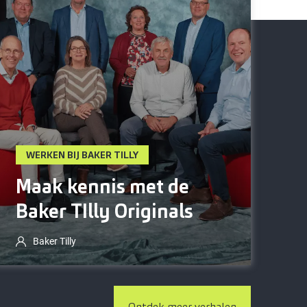
WERKEN BIJ BAKER TILLY
Maak kennis met de
Baker TIlly Originals
Baker Tilly
Collega’s die al meer dan 35 jaar bij Baker
Tilly werken, noemen wij onze Baker Tilly
Ontdek meer verhalen