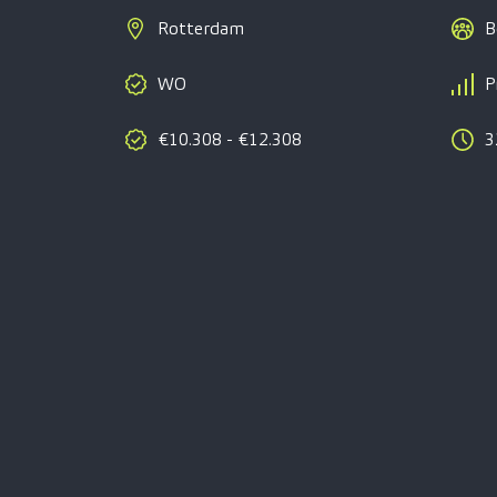
Rotterdam
B
WO
P
€10.308 - €12.308
3