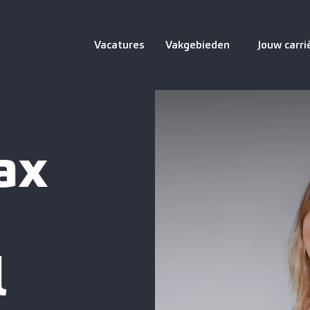
Vacatures
Vakgebieden
Jouw carri
ax
l