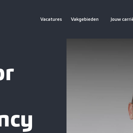
Vacatures
Vakgebieden
Jouw carri
or
ncy