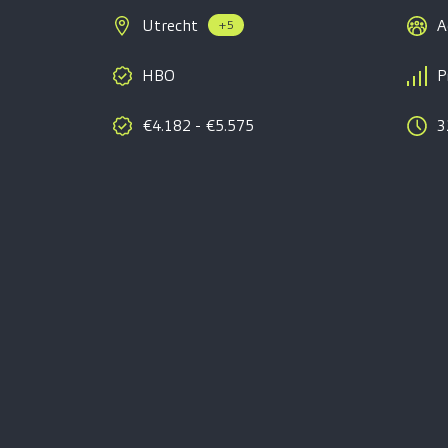
Utrecht
A
+5
HBO
P
€4.182 - €5.575
3