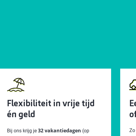
Flexibiliteit in vrije tijd
E
én geld
o
32 vakantiedagen
Zo 
Bij ons krijg je
(op