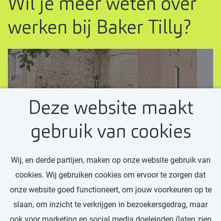
Wil je meer weten over
werken bij Baker Tilly?
Deze website maakt
NIEUWS
gebruik van cookies
Baker Tilly versterkt zijn
regionale positie met
Wij, en derde partijen, maken op onze website gebruik van
cookies. Wij gebruiken cookies om ervoor te zorgen dat
aansluiting van Baat
onze website goed functioneert, om jouw voorkeuren op te
Baker Tilly
slaan, om inzicht te verkrijgen in bezoekersgedrag, maar
ook voor marketing en social media doeleinden (laten zien