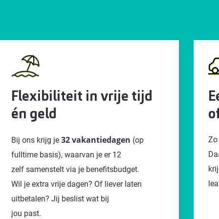
Flexibiliteit in vrije tijd
E
én geld
o
32 vakantiedagen
Zo 
Bij ons krijg je
(op
Da
fulltime basis), waarvan je er 12
kri
zelf samenstelt via je benefitsbudget.
lea
Wil je extra vrije dagen? Of liever laten
uitbetalen? Jij beslist wat bij
jou past.