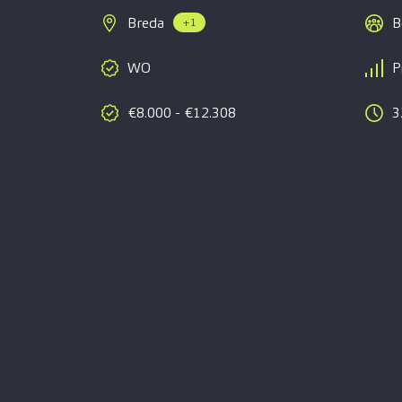
Breda
B
+1
WO
P
€8.000 - €12.308
3