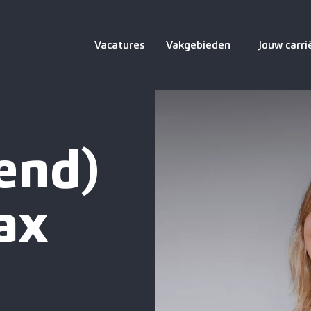
Vacatures
Vakgebieden
Jouw carri
end)
ax